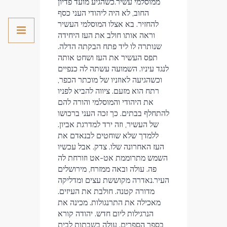
ממוסלמי עשיר.כשהגיע מועד פדיון
החוב, לא היה ליהודי העני כסף
להחזיר. בא אצלו המוסלמי העשיר
וראה אותו חולב את העז היחידה
שנותרה לו ליד פתח הבקתה הדלה.
תפס העשיר את העז ושחט אותה
לנגד עיניו. השמועה עשתה לה כנפיים
וכשהגיעה לאוזניו של מוכתר הכפר,
רתח הוא מזעם. ציווה להביא לפניו
את היהודי והמוסלמי והורה להם
להתחלף בבתים. כך זכה העני ברכושו
של העשיר, וזה ירד למדרגת אביון.
ללמדך שלא שוחטים לבנאדם את
העז האחרונה שלו. צדק. אבל עכשיו
השמש מתרוממת אט-אט וזורחת לה
פה. עולה ובאה ממזרח, מירושלים
העיר.נאדרה מקוששת עצים ומדליקה
מדורה קטנה. חולבת את העיזים.
מאכילה את התרנגולות. מכינה את
הנרגילות ליום חדש. יהודה קורא
בספר הספרים. עולה בשבתות לבית