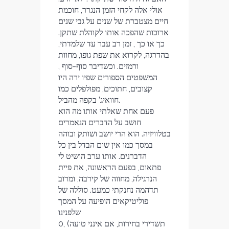
אולי אלה לקחי הזמן הנגרר, חוכמת
חיים מצטברת של שנים על גבי שנים
ארוכות שהפכה אותו לקוהלת שתקן.
כך או כך , זמן רב עבר עד שלמדתי,
בהדרגה, לקרוא את שפת גופו, מחוות
ורמזים. וכשדיבר סוף-סוף ,
המשפטים הספורים שפיו ירה היו
קצובים, חתוכים, מפולפלים כמו
חוואיג’ בקפה מהביל.
פעם אחת שאלתי אותו מה הוא
חושב על הדברים הנאמרים
בטלוויזיה. הוא הרי יושב ושותק ובוהה
במסך כמו אין שום הבדל בין כל
הדברנים. אותו ערב הושיט לי
פתאום, בפעם הראשונה, את פיית
הנרגילה, מחווה של קירבה, ומרוב
תדהמה נחנקתי כמעט. סוללה של
פוליטיקאים הופיעה על המסך
שלפנינו
0תשדירי בחירות, אם אינני טועה) ,