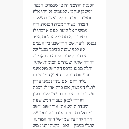
הכנסת התימני הקטן שבמרכז הכפר,
“משכן יעקב” . לפעמים נלוויתי אליו
ותמיד- תמיד נתקל ראשי במשקוף
הנמוך. כשחזר מבית הכנסת, היה
ממשיך אל היער. פעם ארבתי לו
בסיבוב, ואותת לי להתלוות אליו.
נכנסנו ליער, שם התיישבנו בין העצים
, לא לפני שבנה סביבנו מעגל של
אבנים קטנות. היתה רוח קרירה
ויהודה שתק. שעתיים תמימות שתק.
ותלה מבטו ברכס ההר שממול.אינני
יודע אם היתה זו הארץ המובטחת
עליה חלם, אם עיניו נכספו עדיין
לרגלי המבשר, אם כרה אוזן למרכבת
אש דוהרת , אם תרו עיניו קשת בענן.
חזרתי לכאן כעבור חמש שנות
היעדרות ומצאתי אותו שוב, יושב
ומנרגל בתחתית המדרון הדרומי של
הר הקרוי על שמו של חוזה המדינה.
לרגלי בנימין – זאב , בקצה זקנו ממש.