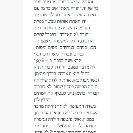
ומנרגל. שמש חיוורת מפציעה ויער
בהישג יד. יהודה גיאת יושב בחצר עם
נאדרה אשתו, אחרי תפילת שחרית.
ידו האחת אוחזת עכשיו בפיית
הנרגילה והשנייה מגרשת זבובים.
יהודה ז”ל ונאדרה , תיבדל לחיים
ארוכים, היו לי למשפחה מאמצת –
הם , בניהם, בנותיהם, גיסים וגיסות ,
נכדים ונכדות, מאז דרכו רגלי
לראשונה בכפר, ב – 1978.
לא מדבר כמעט, יהודה. קברו תינוק
בחול, הוא ונאדרה, בדרך מתימן.
וכשהגיעו לכאן, אחת הילדות שחלתה
היתה מכוסה בסדין שחור. לא תכריך
קבורה. בתימן נהגו לעטוף את המתים
בסדין לבן.
בשדה התעופה, לאחר נחיתת מרבד
הקסמים, פירשו לא נכון או נהגו בזדון,
במכוון. אולי נחטפה הילדה ונמסרה
לאימוץ. לך תדע. לאלוהים פתרונים.
האם זה היה סוד שתיקתו? לא יודע.