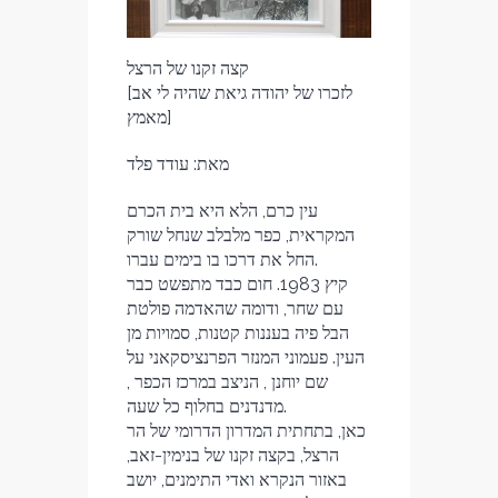
קצה זקנו של הרצל
[לזכרו של יהודה גיאת שהיה לי אב
מאמץ]
מאת: עודד פלד
עין כרם, הלא היא בית הכרם
המקראית, כפר מלבלב שנחל שורק
החל את דרכו בו בימים עברו.
קיץ 1983. חום כבד מתפשט כבר
עם שחר, ודומה שהאדמה פולטת
הבל פיה בעננות קטנות, סמויות מן
העין. פעמוני המנזר הפרנציסקאני על
שם יוחנן , הניצב במרכז הכפר ,
מדנדנים בחלוף כל שעה.
כאן, בתחתית המדרון הדרומי של הר
הרצל, בקצה זקנו של בנימין-זאב,
באזור הנקרא ואדי התימנים, יושב