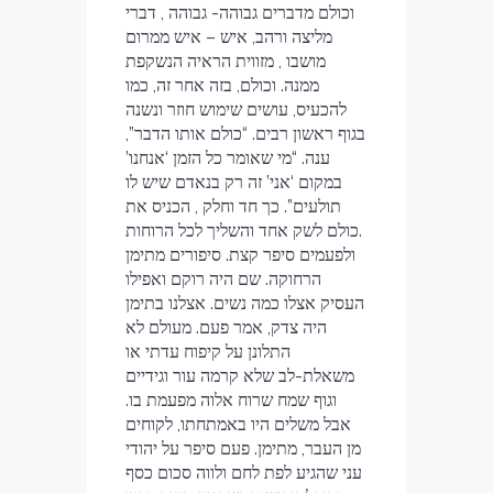
וכולם מדברים גבוהה- גבוהה , דברי
מליצה ורהב, איש – איש ממרום
מושבו , מזווית הראיה הנשקפת
ממנה. וכולם, בזה אחר זה, כמו
להכעיס, עושים שימוש חוזר ונשנה
בגוף ראשון רבים. “כולם אותו הדבר”,
ענה. “מי שאומר כל הזמן ‘אנחנו’
במקום ‘אני’ זה רק בנאדם שיש לו
תולעים”. כך חד וחלק , הכניס את
כולם לשק אחד והשליך לכל הרוחות.
ולפעמים סיפר קצת. סיפורים מתימן
הרחוקה. שם היה רוקם ואפילו
העסיק אצלו כמה נשים. אצלנו בתימן
היה צדק, אמר פעם. מעולם לא
התלונן על קיפוח עדתי או
משאלת-לב שלא קרמה עור וגידיים
וגוף שמח שרוח אלוה מפעמת בו.
אבל משלים היו באמתחתו, לקוחים
מן העבר, מתימן. פעם סיפר על יהודי
עני שהגיע לפת לחם ולווה סכום כסף