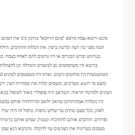
פיגם-רוטא-צמח מרפא “פיגם הרוטא” בתימן כינו את הפיגם 
הגנה מפני עין רעה ומרעין בישין. את הכלות והחתנים, היול
בגורגוש ובדש הבגדים או היו נותנים להם לאחוז בצמח, כ
ברוטא היו משתמשים גם לבשמים והבדלה וכן להצהלת הפ
מטושטשות היו סוחטים זרעים, ואותו היו מטפטפים לעינים (עפ”
ומעט מי רוטא, מערבים, ומעסים קלות את שמורות העין, וי
העינים ולמיקוד הראיה. השדאב היה פופולרי מאוד לטיפול בכאבי
היו נוטלות אמהותיהם שדאב ולזאב ומרתיחות אותם במעט
לאוזן, בכל פעם שתים עד שלוש טיפות. טיפול זה היה יעיל.
ופרחים, חותכים אותם לחתיכות קטנות, שמים אותם ברטיות, 
מעסים בעדינות את הצדעים עד להקלה. מקדמא דנא שמן ז