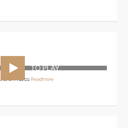
TO PLAY
Readmore
סיור במסגרת התוכנית קרוזיין ישראל (Cruising Israel) עם נטליה ומקס