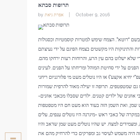
תרופות סבתא
אפרת גיאת
by
October 9, 2016
בשם “רוטא”. הצמח שימש למטרות קוסמטיות וכסגולות
דות והתינוקות היו מקשטים בצמח הפיגם על ידי נעיצתם
די שלא ישלוט בהם עין הרע, והרוחות רעות ירחקו מהם.
נים על ידי סחיטת המוהל ומריחתו על הפנים. לעינים
י יחיא אקצע’) או היו נוטלים מעט מי פלורגניום ריחני
ש גם שמטפטפים. תרופה זו יעילה מאוד להרפית שמורות
 אוזנים של ילדים קטנים. ילדים שסבלו מכאבי אוזנים-
 שמן, ואת השמן הזה בעוד הוא מעט חם היו מטפטפות
 במקרה של כאבי ראש -מיגרנה היו נוטלים ענפים, עלים
ומצמידים למצח. יש שהיו נוטלים מעט שמן שדאב והיו
ה היה משמש לעיסוי גב ומפרקים כדי להרחיק מהם את