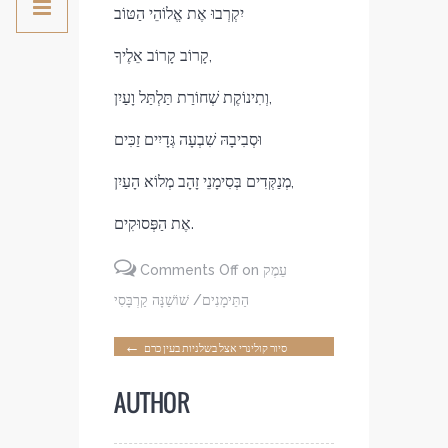
יִקְרְבוּ אֶת אֱלוֹהֵי הַטּוֹב
קָרוֹב קָרוֹב אֵלֶיךָ,
וְתִינוֹקֶת שְׁחוֹרַת תַּלְתַּל וָעַיִן,
וּסְבִיבָהּ שִׁבְעָה גְּדָיִים זַכִּים
מְנַקְּדִים בְּסִימָנֵי זָהָב מְלוֹא הָעַיִן,
אֶת הַפְּסוּקִים.
on עֵמֶק
Comments Off
הַתֵּימָנִים/ שׁוֹשַׁנָּה קַרְבָּסִי
←
סיור קולינרי אצל בשלניות בעין כרם
AUTHOR