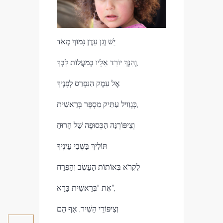
יֵשׁ וְגַן עֵדֶן נָמוּךְ מְאֹד
וְהִנְּךָ יוֹרֵד אֵלָיו בְּמַעֲלוֹת לִבְּךָ,
אֶל עֵמֶק הַנִּפְרַס לְפָנֶיךָ
כְּגְוִויל עַתִּיק מִסְפָּר בְּרֵאשִׁית,
וְצִיפּוֹרְנַּה הַכְּסוּפָה שַׁל הָרוּחַ
תּוֹלִיךְ בַּשֶּׁבִי עֵינֶיךָ
לִקְרֹא בְּאוֹתוֹת הָעֵשֶׂב וְהַפֶּרַח
אֶת “בְּרֵאשִׁית בָּרָא”,
וְצִיפּוֹרֵי הַשִּׁיר, אַף הֵם