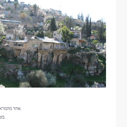
אחד מהמראות המרהיבים בעמק התימנים בחודשים פברואר – מרץ.
בזמן פריחת עצי השקד הואדי עוטה לבן ככלה ביום חופתה.