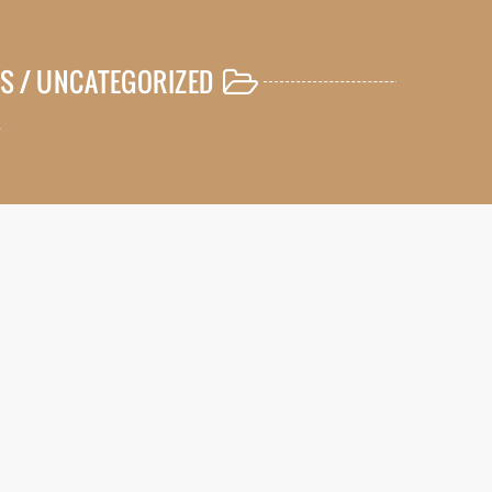
S /
UNCATEGORIZED
d