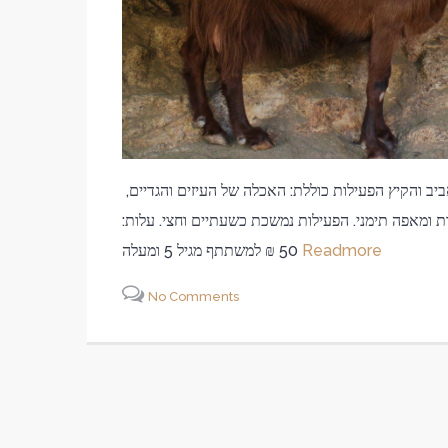
קהל היעד: הורים וילדים – עד 15 משתתפים זמן: חודשי האביב והקיץ הפעילות כוללת: האכלה של העיזים והגדיים,
נות ומאפה תימני. הפעילות נמשכת כשעתיים וחצי. עלות:
Readmore
50 ₪ למשתתף מגיל 5 ומעלה
No Comments